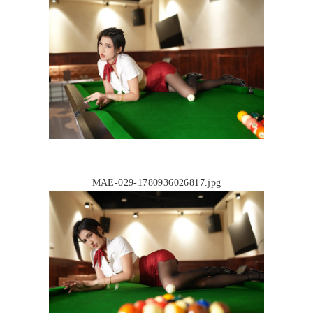
MAE-029-1780936026817.jpg