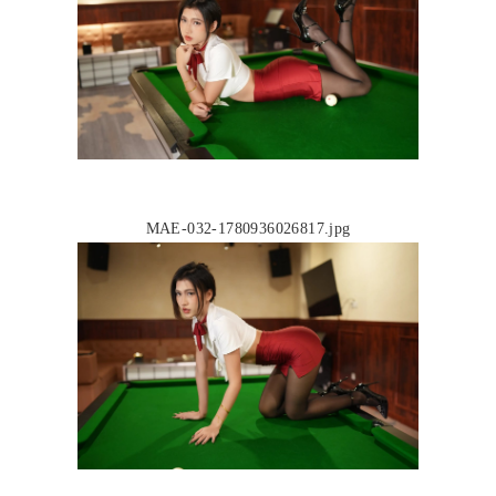
MAE-032-1780936026817.jpg