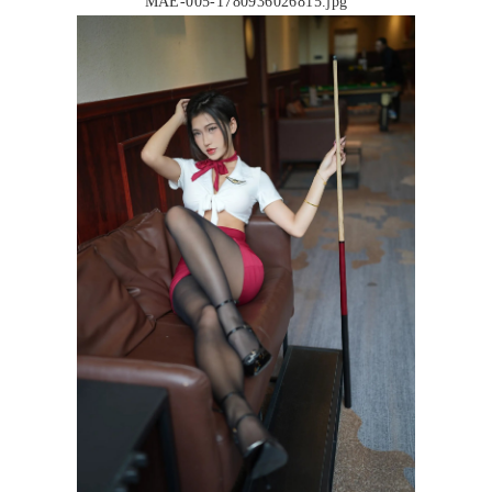
MAE-005-1780936026815.jpg