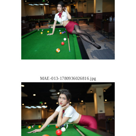
MAE-013-1780936026816.jpg