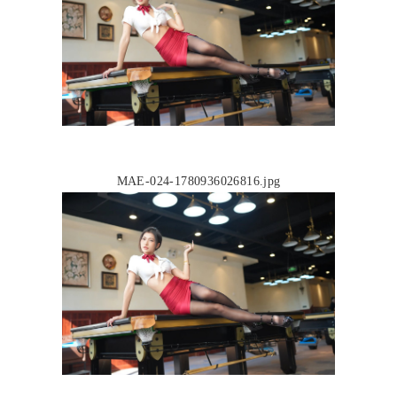
MAE-024-1780936026816.jpg