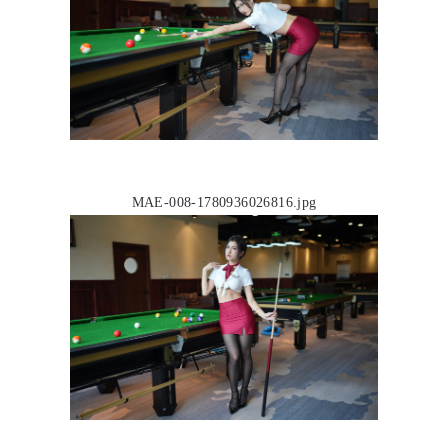
MAE-008-1780936026816.jpg