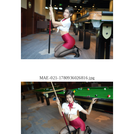
MAE-021-1780936026816.jpg