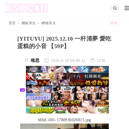
首页
›
網絡美女
›
網絡美女
回復
[YITUYU] 2025.12.10 一杆清夢 愛吃
蛋糕的小音 【59P】



唯思
2026-6-10 04:08:42
1238
MAE-001-1780936026815.jpg