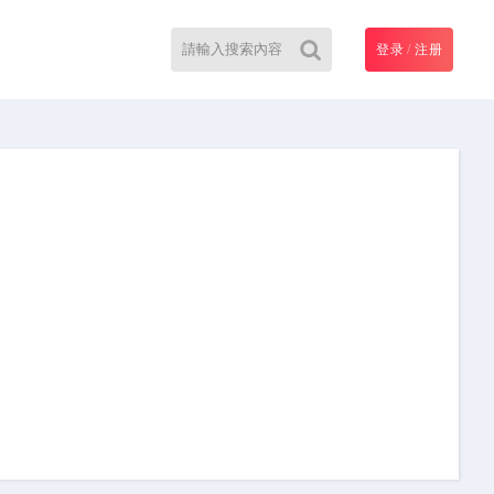
登录
/
注册
搜
索