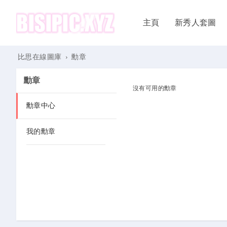
主頁
新秀人套圖
比思在線圖庫
›
勳章
勳章
沒有可用的勳章
勳章中心
我的勳章