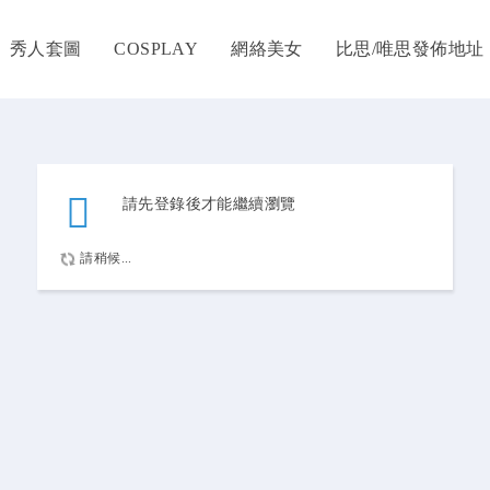
秀人套圖
COSPLAY
網絡美女
比思/唯思發佈地址
請先登錄後才能繼續瀏覽
請稍候...