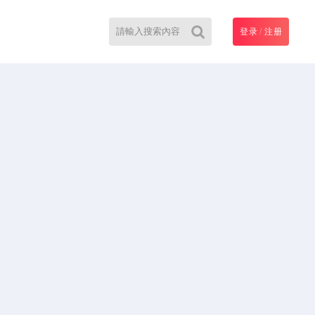
登录
/
注册
搜
索